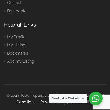
Contact
Facebook
Helpful-Links
My Profile
My Listings
Bookmarks
Add my Listing
© 2023 TodoHispanos. All rights reserved. |
Terms and
Need Help?
Chat with us
Conditions
|
Privacy Policy
|
Return Policy
.