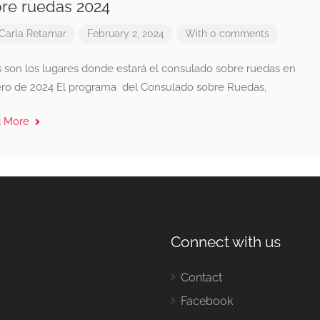
re ruedas 2024
Carla Retamar
February 2, 2024
With 0 comments
s son los lugares donde estará el consulado sobre ruedas en
ero de 2024 El programa del Consulado sobre Ruedas,
d More
Connect with us
Contact
Facebook