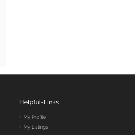
Helpful-Links
My Profile
My Listings