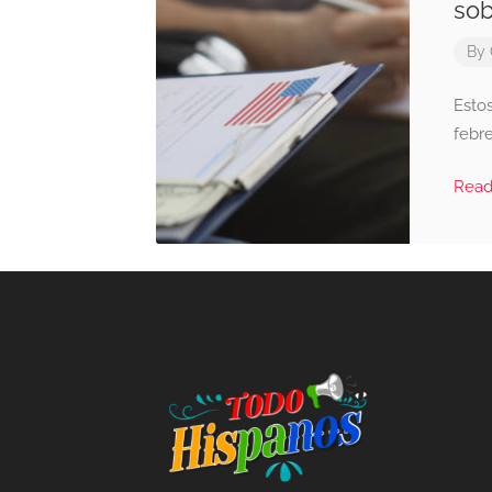
sob
By
Esto
febr
Rea